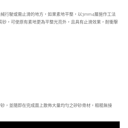
機械行駛或需止滑的地方，如果素地平整，以3mm4層施作工法
輕質砂，可使原有素地更為平整光亮外，且具有止滑效果，耐衝擊
矽砂，並隨即在完成面上散佈大量均勻之矽砂骨材，粗糙無接