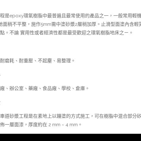
程是epoxy環氧樹脂中最普遍且最常使用的產品之一，一般常用輕
果地面稍不平整，施作5mm需中塗砂漿2層稍加厚。止滑型面塗內含
點。不論 實用性或者經濟性都是最受歡迎之環氧樹脂地床之ㄧ。
耐磨耗、耐重壓、不起塵、易整理。
所
廠、辦公室、藥廠、食品廠、學校、倉庫。
序
車道砂漿工程是在素地上以鏝塗的方式施工，可在樹脂中混合部分
一層面漆，厚度約在 2 mm ~ 4 mm。