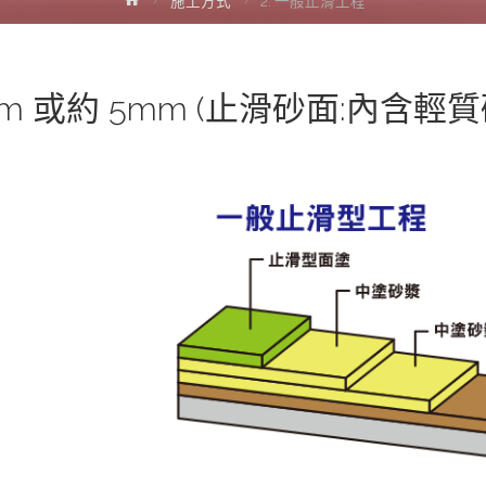
施工方式
2. 一般止滑工程
mm 或約 5mm (止滑砂面:內含輕質