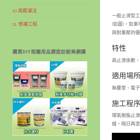
10.高壓灌注
一般止滑型工
11. 修補工程
(如圖)，如
與耐重壓的優
特性
購買DIY相關用品請造訪耐美網購
高止滑係數、
適用場
無塵室、電子
施工程
環氧樹脂止滑
縫，隔日再塗佈