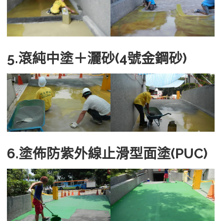
5.滾純中塗＋灑砂(4號金鋼砂)
6.塗佈防紫外線止滑型面塗(PUC)