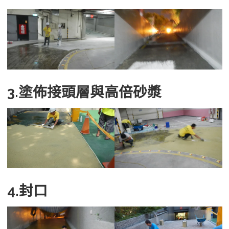
3.塗佈接頭層與高倍砂漿
4.封口