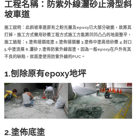
工程名稱：防紫外線灑砂止滑型斜
坡車道
施工說明：此斜坡車道原有之粉光層及epoxy已大部分破脆，故將其
打掉，施工方式需用砂漿工程方式施工方能將凹凹凸凸的地面整平，
施工過程：1.塗佈接頭底塗 2.塗佈接頭層 3.塗佈中塗高倍砂漿 4.封口
5.中塗流展 6.灑砂 7.塗佈防紫外線面塗。因為一般epoxy在戶外有其
不良的缺陷，故面塗使用防紫外線的PUC。
1.刨除原有epoxy地坪
2.塗佈底塗